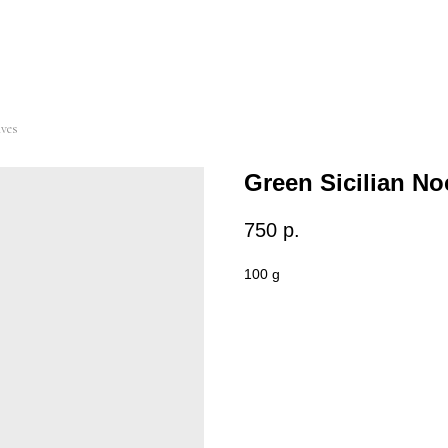
ives
Green Sicilian No
750
р.
100 g