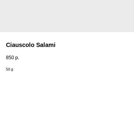
Ciauscolo Salami
850
р.
50 g