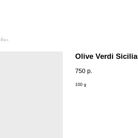
ellara
Olive Verdi Sicili
750
р.
100 g