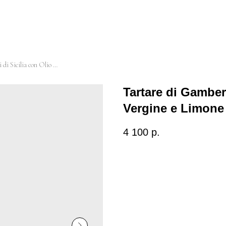
Tartare di Gamberi Rossi di Sicilia con Olio Extra Vergine e Limone
Tartare di Gamberi
Vergine e Limone
4 100
р.