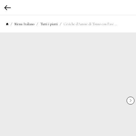
Menu Italiano
Tutti i piatti
Ceviche d'Autore di Tonno con Fave e Avocado