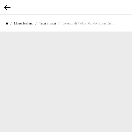
Menu Italiano
Tutti i piatti
Crostata di Mele e Mandorle con Crema al Mascarpone