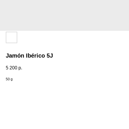
Jamón Ibérico 5J
5 200
р.
50 g