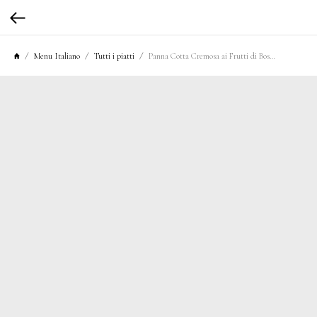
Menu Italiano
Tutti i piatti
Panna Cotta Cremosa ai Frutti di Bosco