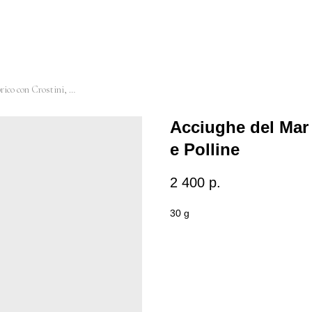
Acciughe del Mar Cantabrico con Crostini, Miele e Polline
Acciughe del Mar 
e Polline
2 400
р.
30 g