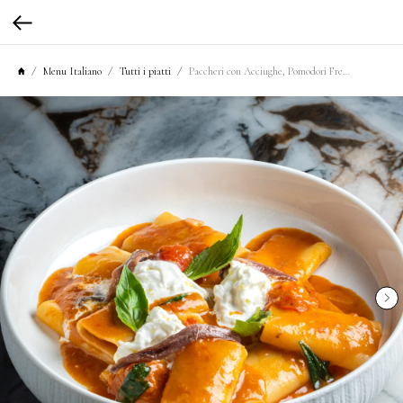
Menu Italiano
Tutti i piatti
Paccheri con Acciughe, Pomodori Freschi e Stracciatella