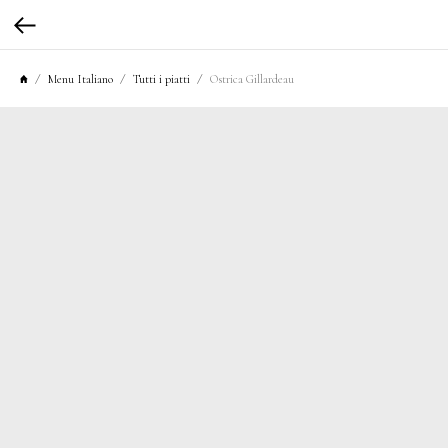
Menu Italiano
Tutti i piatti
Ostrica Gillardeau