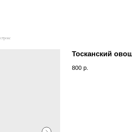
строне
Тосканский ово
800
р.