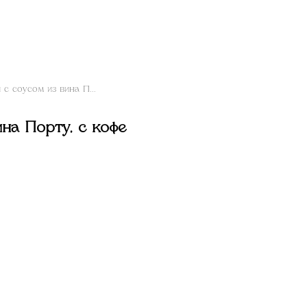
Томленые щёчки с соусом из вина Порту, с кофе и сморчками
на Порту, с кофе