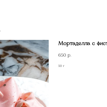
и
Мортаделла с фи
650
р.
50 г