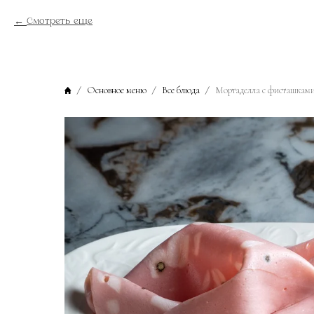
Смотреть еще
Основное меню
Все блюда
Мортаделла с фисташкам